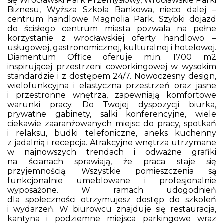
się Wrocławski Park Przemysłowy, Wrocławskie Parki
Biznesu, Wyższa Szkoła Bankowa, nieco dalej –
centrum handlowe Magnolia Park. Szybki dojazd
do ścisłego centrum miasta pozwala na pełne
korzystanie z wrocławskiej oferty handlowo –
usługowej, gastronomicznej, kulturalnej i hotelowej.
Diamentum Office oferuje m.in. 1700 m2
inspirującej przestrzeni coworkingowej w wysokim
standardzie i z dostępem 24/7. Nowoczesny design,
wielofunkcyjna i elastyczna przestrzeń oraz jasne
i przestronne wnętrza, zapewniają komfortowe
warunki pracy. Do Twojej dyspozycji biurka,
prywatne gabinety, salki konferencyjne, wiele
ciekawie zaaranżowanych miejsc do pracy, spotkań
i relaksu, budki telefoniczne, aneks kuchenny
z jadalnią i recepcja. Atrakcyjne wnętrza utrzymane
w najnowszych trendach i odważne grafiki
na ścianach sprawiają, że praca staje się
przyjemnością. Wszystkie pomieszczenia są
funkcjonalnie umeblowane i profesjonalnie
wyposażone. W ramach udogodnień
dla społeczności otrzymujesz dostęp do szkoleń
i wydarzeń. W biurowcu znajduje się restauracja,
kantyna i podziemne miejsca parkingowe wraz