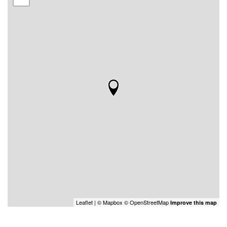
Leaflet
| ©
Mapbox
©
OpenStreetMap
Improve this map