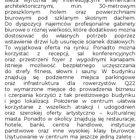
wieża wyróżnia się interesującymi elementami
architektonicznymi, m.in. 30-metrowym
przeszklonym holem oraz powierzchniami
biurowymi pod szklanym skośnym dachem.
Do dyspozycji najemców profesjonalne gabinety
biurowe o różnej wielkości, które dodatkowo można
dostosować do własnych potrzeb poprzez
wstawienie drzwi lub usunięcie ścianek działowych.
To wyjątkowa oferta na rynku. Ponadto można
korzystać z recepcji, sal konferencyjnych
oraz przestrzeni foyer z wygodnymi kanapami.
Istnieje możliwość bezpłatnego uczęszczania
do strefy fitness, siłowni i sauny. W budynku
znajdują się podziemne miejsca parkingowe
oraz infrastruktura dla rowerzystów. Q22
to wymarzone miejsce do prowadzenia biznesu
i czerpania korzyści z tak prestiżowego budynku
i jego lokalizacji. Położenie w centrum ułatwia
korzystanie z wszelkich atrakcji i udogodnień
oraz szerokiej oferty artystyczno – kulturalnej
miasta. Ponadto w okolicy znajdują się restauracje,
hotele, banki, centra handlowe, instytucje
państwowe oraz inne wysokiej klasy biurowce.
Usytuowanie w centrum ma jeszcze jedną zaletę -