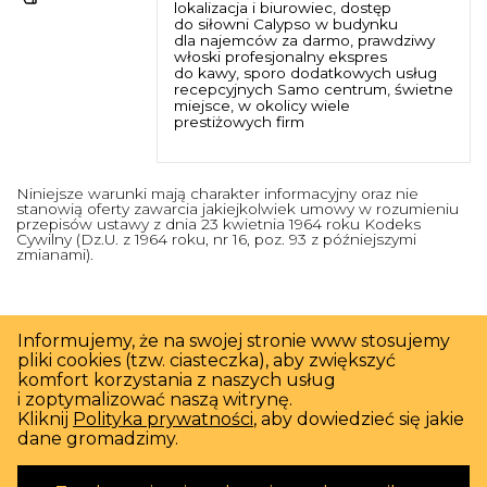
lokalizacja i biurowiec, dostęp
do siłowni Calypso w budynku
dla najemców za darmo, prawdziwy
włoski profesjonalny ekspres
do kawy, sporo dodatkowych usług
recepcyjnych Samo centrum, świetne
miejsce, w okolicy wiele
prestiżowych firm
Niniejsze warunki mają charakter informacyjny oraz nie
stanowią oferty zawarcia jakiejkolwiek umowy w rozumieniu
przepisów ustawy z dnia 23 kwietnia 1964 roku Kodeks
Cywilny (Dz.U. z 1964 roku, nr 16, poz. 93 z późniejszymi
zmianami).
Informujemy, że na swojej stronie www stosujemy
pliki cookies (tzw. ciasteczka), aby zwiększyć
komfort korzystania z naszych usług
i zoptymalizować naszą witrynę.
Kliknij
Polityka prywatności
, aby dowiedzieć się jakie
Brookfield Partners sp. z o. o.
dane gromadzimy.
ul. Bagatela 11/6
00-585 Warszawa