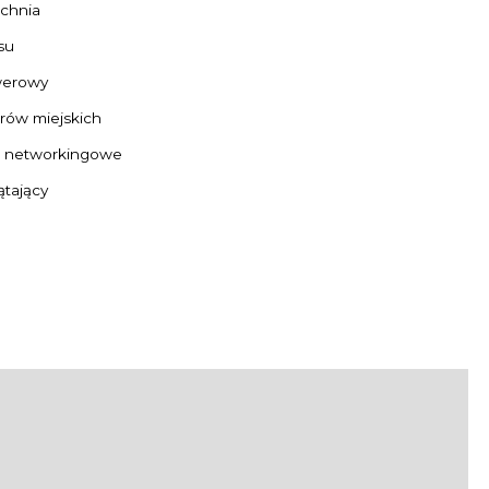
chnia
su
werowy
rów miejskich
 networkingowe
ątający