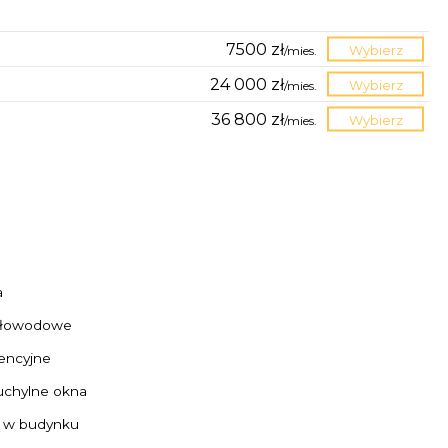
7500 zł
/
mies.
Wybierz
24 000 zł
/
mies.
Wybierz
36 800 zł
/
mies.
Wybierz
a
tłowodowe
encyjne
uchylne okna
a w budynku