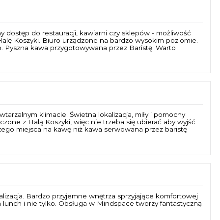
y dostęp do restauracji, kawiarni czy sklepów - możliwość
 Halę Koszyki. Biuro urządzone na bardzo wysokim poziomie.
h. Pyszna kawa przygotowywana przez Baristę. Warto
arzalnym klimacie. Świetna lokalizacja, miły i pomocny
zone z Halą Koszyki, więc nie trzeba się ubierać aby wyjść
szego miejsca na kawę niż kawa serwowana przez baristę
kalizacja. Bardzo przyjemne wnętrza sprzyjające komfortowej
na lunch i nie tylko. Obsługa w Mindspace tworzy fantastyczną