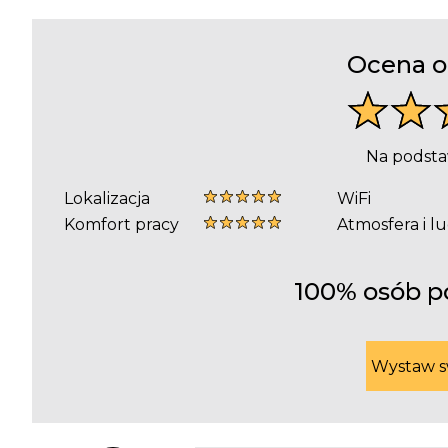
Ocena o
Na podstaw
Lokalizacja
WiFi
Komfort pracy
Atmosfera i l
100% osób po
Wystaw s