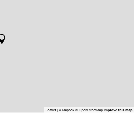
Leaflet
| ©
Mapbox
©
OpenStreetMap
Improve this map