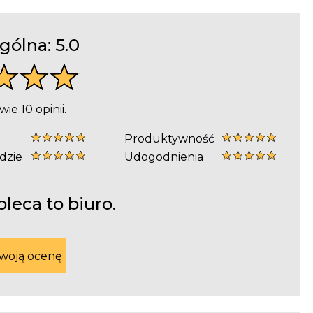
gólna:
5.0
ie 10 opinii.
Produktywność
udzie
Udogodnienia
leca to biuro.
woją ocenę