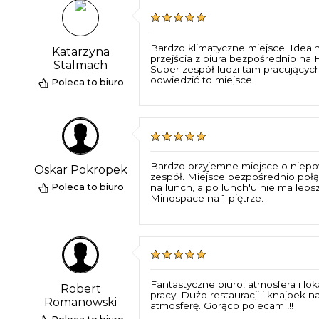
Bardzo klimatyczne miejsce. Idealn
Katarzyna
przejścia z biura bezpośrednio na
Stalmach
Super zespół ludzi tam pracującyc
odwiedzić to miejsce!
Poleca to biuro
Bardzo przyjemne miejsce o niepowt
Oskar Pokropek
zespół. Miejsce bezpośrednio połąc
na lunch, a po lunch'u nie ma lep
Poleca to biuro
Mindspace na 1 piętrze.
Fantastyczne biuro, atmosfera i lo
Robert
pracy. Dużo restauracji i knajpek 
Romanowski
atmosferę. Gorąco polecam !!!