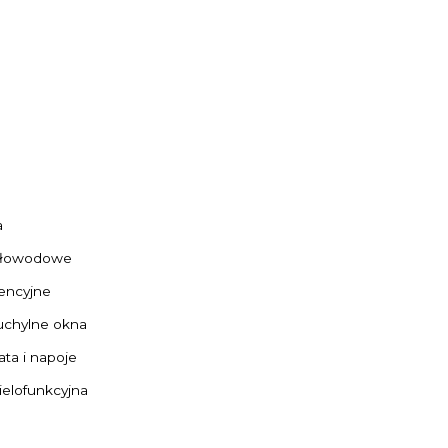
a
tłowodowe
encyjne
uchylne okna
ta i napoje
ielofunkcyjna