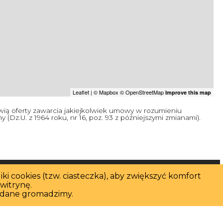
Leaflet
| ©
Mapbox
©
OpenStreetMap
Improve this map
owią oferty zawarcia jakiejkolwiek umowy w rozumieniu
(Dz.U. z 1964 roku, nr 16, poz. 93 z późniejszymi zmianami).
p. z o. o.
ki cookies (tzw. ciasteczka), aby zwiększyć komfort
witrynę.
ie dane gromadzimy.