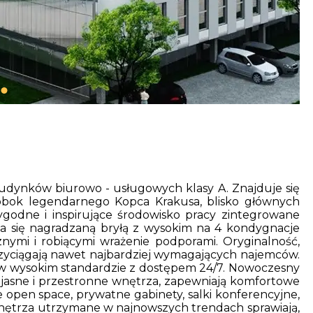
dynków biurowo - usługowych klasy A. Znajduje się
obok legendarnego Kopca Krakusa, blisko głównych
ygodne i inspirujące środowisko pracy zintegrowane
a się nagradzaną bryłą z wysokim na 4 kondygnacje
znymi i robiącymi wrażenie podporami. Oryginalność,
przyciągają nawet najbardziej wymagających najemców.
ą w wysokim standardzie z dostępem 24/7. Nowoczesny
z jasne i przestronne wnętrza, zapewniają komfortowe
e open space, prywatne gabinety, salki konferencyjne,
. Wnętrza utrzymane w najnowszych trendach sprawiają,