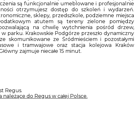
zczenia są funkcjonalnie umeblowane i profesjonalnie
ości otrzymujesz dostęp do szkoleń i wydarzeń.
stronomiczne, sklepy, przedszkole, podziemne miejsca
. Dodatkowym atutem są tereny zielone pomiędzy
pozwalającą na chwilę wytchnienia pośród drzew,
r w parku. Krakowskie Podgórze przeszło dynamiczny
brze skomunikowane ze Śródmieściem i pozostałymi
busowe i tramwajowe oraz stacja kolejowa Kraków
ówny zajmuje niecałe 15 minut.
st Regus.
ura należące do Regus w całej Polsce.