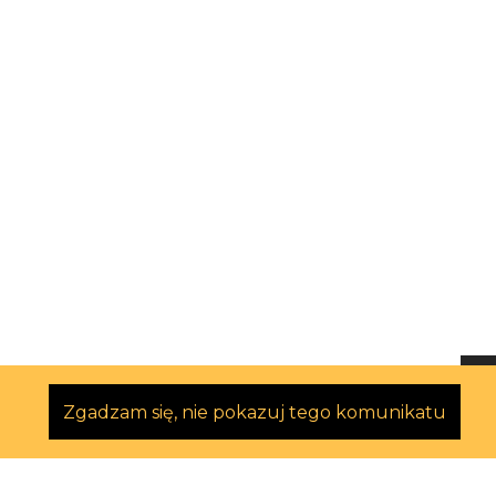
Zgadzam się, nie pokazuj tego komunikatu
Polityka prywatności