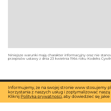
Niniejsze warunki mają charakter informacyjny oraz nie stan
przepisów ustawy z dnia 23 kwietnia 1964 roku Kodeks Cywilny 
Brookfield Partners s
Informujemy, że na swojej stronie www stosujemy pli
ul. Bagatela 11/6
korzystania z naszych usług i zoptymalizować naszą 
00-585 Warszawa
Kliknij
Polityka prywatności
, aby dowiedzieć się jak